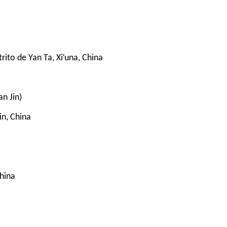
'
trito de Yan Ta, Xi
una, China
an Jin)
in, China
China