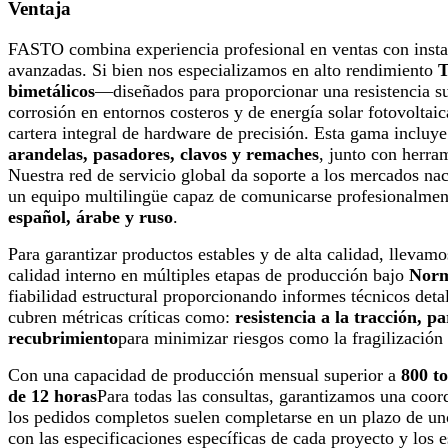
Ventaja
FASTO combina experiencia profesional en ventas con insta
avanzadas. Si bien nos especializamos en alto rendimiento
T
bimetálicos
—diseñados para proporcionar una resistencia sup
corrosión en entornos costeros y de energía solar fotovolt
cartera integral de hardware de precisión. Esta gama incluy
arandelas, pasadores, clavos y remaches
, junto con herram
Nuestra red de servicio global da soporte a los mercados nac
un equipo multilingüe capaz de comunicarse profesionalme
español, árabe y ruso
.
Para garantizar productos estables y de alta calidad, llevam
calidad interno en múltiples etapas de producción bajo
Norm
fiabilidad estructural proporcionando informes técnicos deta
cubren métricas críticas como:
resistencia a la tracción, p
recubrimiento
para minimizar riesgos como la fragilización
Con una capacidad de producción mensual superior a
800 t
de 12 horas
Para todas las consultas, garantizamos una coord
los pedidos completos suelen completarse en un plazo de u
con las especificaciones específicas de cada proyecto y los e