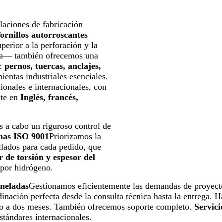
laciones de fabricación
ornillos autorroscantes
erior a la perforación y la
aica— también ofrecemos una
e:
pernos, tuercas, anclajes,
ientas industriales esenciales.
ionales e internacionales, con
nte en
Inglés, francés,
os a cabo un riguroso control de
as ISO 9001
Priorizamos la
llados para cada pedido, que
ar de torsión y espesor del
 por hidrógeno.
oneladas
Gestionamos eficientemente las demandas de proyect
inación perfecta desde la consulta técnica hasta la entrega. H
no a dos meses. También ofrecemos soporte completo.
Servi
stándares internacionales.